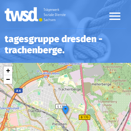
tagesgruppe dresden -
trachenberge
Leaflet
OpenStreetMap
| ©
contributors
+
−