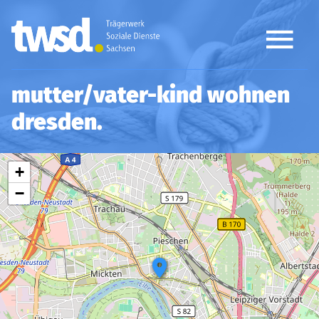
mutter/vater-kind wohnen
dresden
Leaflet
OpenStreetMap
| ©
contributors
+
−