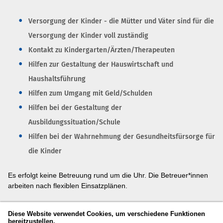
Versorgung der Kinder - die Mütter und Väter sind für die
Versorgung der Kinder voll zuständig
Kontakt zu Kindergarten/Ärzten/Therapeuten
Hilfen zur Gestaltung der Hauswirtschaft und
Haushaltsführung
Hilfen zum Umgang mit Geld/Schulden
Hilfen bei der Gestaltung der
Ausbildungssituation/Schule
Hilfen bei der Wahrnehmung der Gesundheitsfürsorge für
die Kinder
Es erfolgt keine Betreuung rund um die Uhr. Die Betreuer*innen
arbeiten nach flexiblen Einsatzplänen.
Das Mutter/Vater-Kind-Wohnen ist für betroffene Eltern eine Form
Diese Website verwendet Cookies, um verschiedene Funktionen
der intensiven sozialpädagogischen Betreuung in einer "eigenen"
bereitzustellen.